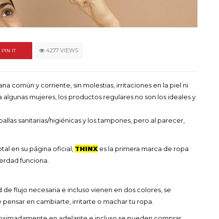
un himno por la
de las mujeres
A COMMENT
FEBRERO 16, 2023
4277 VIEWS
PIN IT
 común y corriente, sin molestias, irritaciones en la piel ni
algunas mujeres, los productos regulares no son los ideales y
oallas sanitarias/higiénicas y los tampones, pero al parecer,
tal en su página oficial,
THINX
es la primera marca de ropa
verdad funciona.
 de flujo necesaria e incluso vienen en dos colores, se
e pensar en cambiarte, irritarte o machar tu ropa.
proximadamente en adelante e incluso se pueden comprar