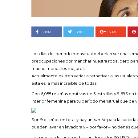
Goyo 
vida 
LEAVE 
SHARE
TWEET
SHARE
Los días del período menstrual deberían ser una semana
preocupaciones por manchar nuestra ropa, pero para 
mucho menos los mejores.
Actualmente existen varias alternativas a las usuales t
esta es la más increíble de todas.
Con 6,055 reseñas positivas de 5 estrellas y 9,693 en to
interior femenina para tu período menstrual que de 
Son 9 diseños en total y hay un
pantie
para la cantidad
pueden lavar en lavadora y – por favor – no tienes qu
Los precios de las prendas van desde los 30 USD a