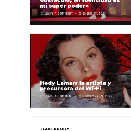
obstáculo, mi identidad es
mi super poder»
LEAVE A COMMENT
ENERO 27, 2023
Hedy Lamarr la artista y
precursora del Wi-Fi
LEAVE A COMMENT
NOVIEMBRE 9, 2022
LEAVE A REPLY