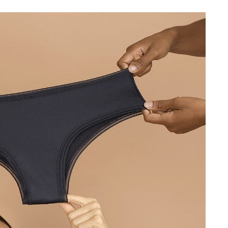
Totó la Momposina: el
adiós a la gran
cantadora que llevó la
raíces colombianas al
mundo a través de su
tas», el nuevo
música
llo de Hendrix y
MAYO 21, 2026