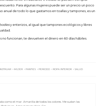
descuento. Para algunas mujeres puede ser un precio un poco
so anual de todo lo que gastamos en toallas y tampones, es un
bodies
y enterizos, al igual que tampones ecológicos y libres
ualdad.
os no funcionan, te devuelven el dinero en 60 días hábiles.
NSTRUAR
MUJER
PANTIES
PERIODO
ROPA INTERIOR
SALUD
da como el mar. Amarilla de todos los colores. Me sudan las
Bob lover. Amo el maquillaje. Fin