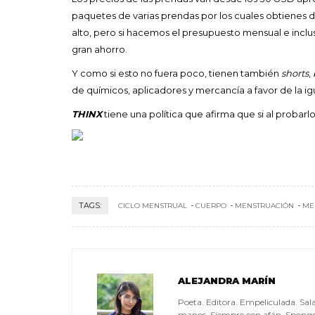
paquetes de varias prendas por los cuales obtienes 
alto, pero si hacemos el presupuesto mensual e inclu
gran ahorro.
Y como si esto no fuera poco, tienen también
shorts
,
de químicos, aplicadores y mercancía a favor de la ig
THINX
tiene una política que afirma que si al probarl
TAGS:
CICLO MENSTRUAL
CUERPO
MENSTRUACIÓN
ME
ALEJANDRA MARÍN
Poeta. Editora. Empeliculada. Sala
manos. Siempre con afán. Sponge 