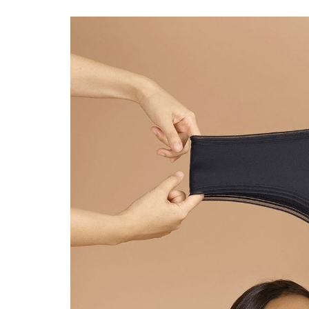
«Boni
senci