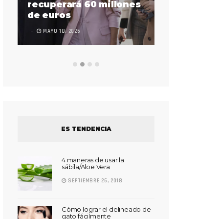
sorda en ac
recuperará 60 millones
Súper Bow
de euros
LEAVE A COMMEN
MAYO 18, 2026
ES TENDENCIA
4 maneras de usar la
sábila/Aloe Vera
SEPTIEMBRE 26, 2018
Cómo lograr el delineado de
gato fácilmente