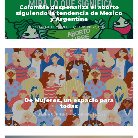
Colombia despenaliza el aborto
siguiendo la tendencia de Mexico
y Argentina
LEAVE A COMMENT
FEBRERO 22, 2022
De Mujeres, un espacio para
todas
LEAVE A COMMENT
FEBRERO 12, 2022