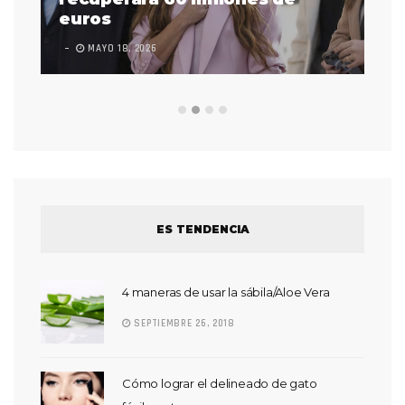
euros
en
MAYO 18, 2026
L
ES TENDENCIA
4 maneras de usar la sábila/Aloe Vera
SEPTIEMBRE 26, 2018
Cómo lograr el delineado de gato