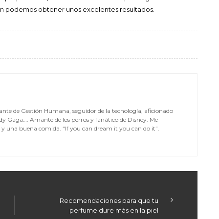
ién podemos obtener unos excelentes resultados.
nte de Gestión Humana, seguidor de la tecnología, aficionado
dy Gaga…. Amante de los perros y fanático de Disney. Me
e y una buena comida. “If you can dream it you can do it”.
Recomendaciones para que tu
perfume dure más en la piel