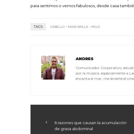
para sentirnos o vernos fabulosos, desde casa tamb
TAGS:
CABELLO
MASCARILLA
PELO
ANDRES
Comunicador Corporativo, estudia
por la música, especialmente a La
encanta el mar, me divierte el cin
6 razones que causan la acumulación
de grasa abdominal