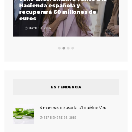
as
Hacienda española y
se
 a
recuperará 60 millones de
pr
euros
en
MAYO 18, 2026
L
ES TENDENCIA
4 maneras de usar la sábila/Aloe Vera
SEPTIEMBRE 26, 2018