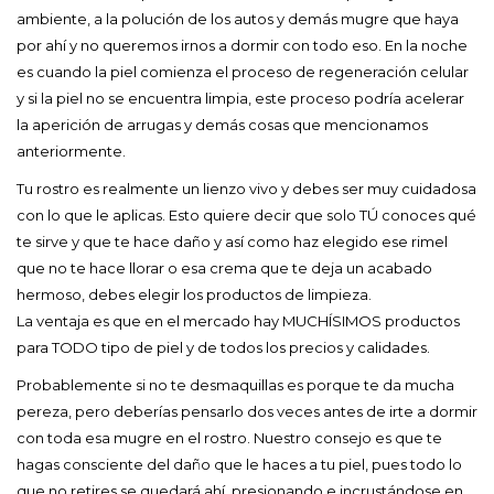
ambiente, a la polución de los autos y demás mugre que haya
por ahí y no queremos irnos a dormir con todo eso. En la noche
es cuando la piel comienza el proceso de regeneración celular
y si la piel no se encuentra limpia, este proceso podría acelerar
la aperición de arrugas y demás cosas que mencionamos
anteriormente.
Tu rostro es realmente un lienzo vivo y debes ser muy cuidadosa
con lo que le aplicas. Esto quiere decir que solo TÚ conoces qué
te sirve y que te hace daño y así como haz elegido ese rimel
que no te hace llorar o esa crema que te deja un acabado
hermoso, debes elegir los productos de limpieza.
La ventaja es que en el mercado hay MUCHÍSIMOS productos
para TODO tipo de piel y de todos los precios y calidades.
Probablemente si no te desmaquillas es porque te da mucha
pereza, pero deberías pensarlo dos veces antes de irte a dormir
con toda esa mugre en el rostro. Nuestro consejo es que te
hagas consciente del daño que le haces a tu piel, pues todo lo
que no retires se quedará ahí, presionando e incrustándose en