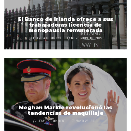
El Banco de Irlanda ofrece a sus
trabajadoras licencia de
menopausia remunerada
LEAVE A COMMENT
NOVIEMBRE 18, 2022
Meghan Markle revolucionó las
tendencias de maquillaje
LEAVE A COMMENT
MAYO 29, 2018