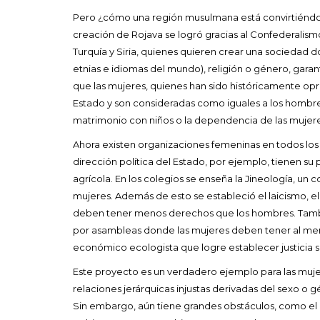
Pero ¿cómo una región musulmana está convirtiéndo
creación de Rojava se logró gracias al Confederalis
Turquía y Siria, quienes quieren crear una sociedad d
etnias e idiomas del mundo), religión o género, garan
que las mujeres, quienes han sido históricamente opr
Estado y son consideradas como iguales a los hombres
matrimonio con niños o la dependencia de las mujere
Ahora existen organizaciones femeninas en todos los 
dirección política del Estado, por ejemplo, tienen su
agrícola. En los colegios se enseña la Jineología, un c
mujeres. Además de esto se estableció el laicismo, el
deben tener menos derechos que los hombres. Tambi
por asambleas donde las mujeres deben tener al meno
económico ecologista que logre establecer justicia s
Este proyecto es un verdadero ejemplo para las muje
relaciones jerárquicas injustas derivadas del sexo o
Sin embargo, aún tiene grandes obstáculos, como el