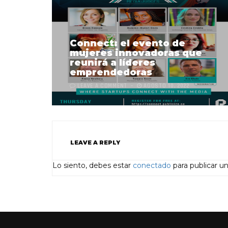
Connect: el evento de
mujeres innovadoras que
reunirá a líderes
emprendedoras
LEAVE A COMMENT
AGOSTO 10, 2022
LEAVE A REPLY
Lo siento, debes estar
conectado
para publicar u