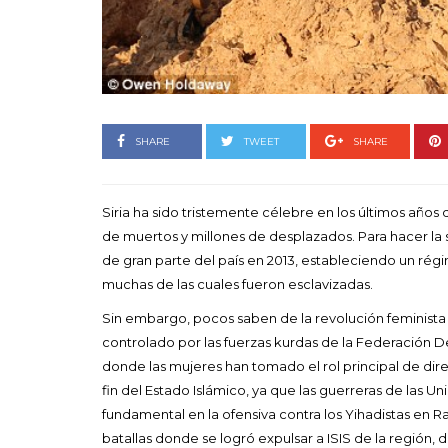
Goyo 
vida 
LEAVE 
SHARE
TWEET
SHARE
Siria ha sido tristemente célebre en los últimos años 
de muertos y millones de desplazados. Para hacer la 
de gran parte del país en 2013, estableciendo un rég
muchas de las cuales fueron esclavizadas.
Sin embargo, pocos saben de la revolución feminista q
controlado por las fuerzas kurdas de la Federación D
donde las mujeres han tomado el rol principal de dir
fin del Estado Islámico, ya que las guerreras de las 
fundamental en la ofensiva contra los Yihadistas en Raq
batallas donde se logró expulsar a ISIS de la región, 