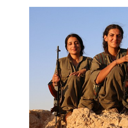
«Boni
senci