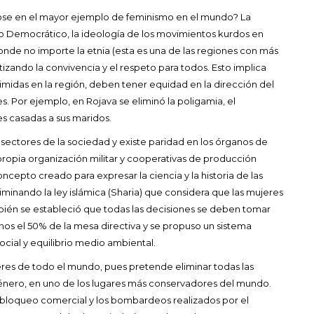
se en el mayor ejemplo de feminismo en el mundo? La
mo Democrático, la ideología de los movimientos kurdos en
onde no importe la etnia (esta es una de las regiones con más
tizando la convivencia y el respeto para todos. Esto implica
imidas en la región, deben tener equidad en la dirección del
. Por ejemplo, en Rojava se eliminó la poligamia, el
s casadas a sus maridos.
sectores de la sociedad y existe paridad en los órganos de
 propia organización militar y cooperativas de producción
oncepto creado para expresar la ciencia y la historia de las
iminando la ley islámica (Sharia) que considera que las mujeres
én se estableció que todas las decisiones se deben tomar
s el 50% de la mesa directiva y se propuso un sistema
ocial y equilibrio medio ambiental.
res de todo el mundo, pues pretende eliminar todas las
 género, en uno de los lugares más conservadores del mundo.
 bloqueo comercial y los bombardeos realizados por el