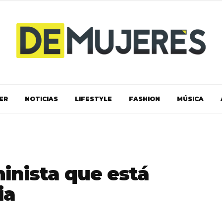
ER
NOTICIAS
LIFESTYLE
FASHION
MÚSICA
inista que está
ia