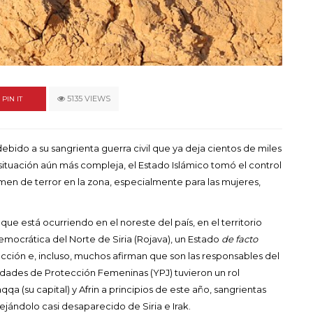
un himno por la
de las mujeres
A COMMENT
FEBRERO 16, 2023
5135 VIEWS
PIN IT
debido a su sangrienta guerra civil que ya deja cientos de miles
situación aún más compleja, el Estado Islámico tomó el control
imen de terror en la zona, especialmente para las mujeres,
ue está ocurriendo en el noreste del país, en el territorio
emocrática del Norte de Siria (Rojava), un Estado
de facto
ección e, incluso, muchos afirman que son las responsables del
Unidades de Protección Femeninas (YPJ) tuvieron un rol
qa (su capital) y Afrin a principios de este año, sangrientas
dejándolo casi desaparecido de Siria e Irak.