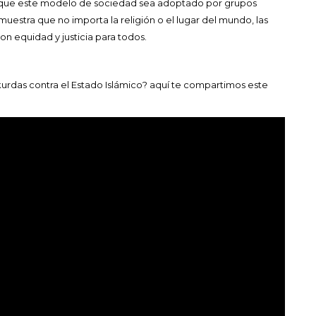
 que este modelo de sociedad sea adoptado por grupos
emuestra que no importa la religión o el lugar del mundo, las
on equidad y justicia para todos.
kurdas contra el Estado Islámico? aquí te compartimos este