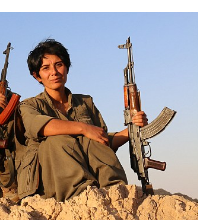
Totó la Momposina: el
adiós a la gran
cantadora que llevó la
raíces colombianas al
mundo a través de su
tas», el nuevo
música
llo de Hendrix y
MAYO 21, 2026