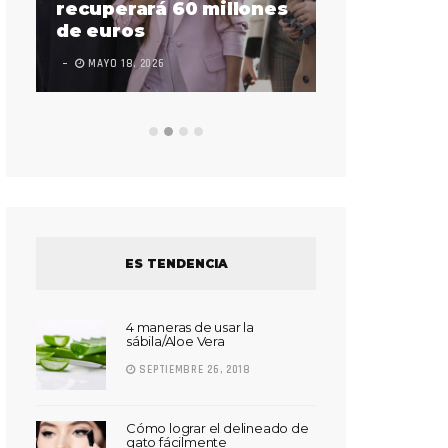
sorda en ac
recuperará 60 millones
Súper Bow
de euros
LEAVE A COMMEN
MAYO 18, 2026
ES TENDENCIA
4 maneras de usar la
sábila/Aloe Vera
SEPTIEMBRE 26, 2018
Cómo lograr el delineado de
gato fácilmente