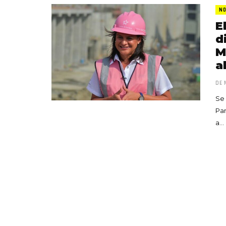
NO
E
d
M
a
DE 
Se 
Pan
a…
«Boni
senci
Goyo 
vida 
LEAVE 