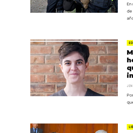
En 
de 
año
EC
M
h
q
i
JEN
Por
que
LI