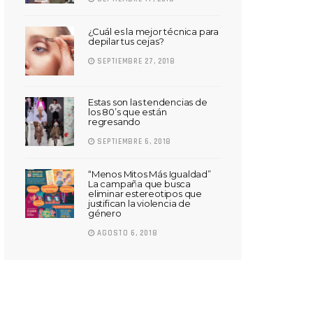
¿Cuál es la mejor técnica para
depilar tus cejas?
SEPTIEMBRE 27, 2018
Estas son las tendencias de
los 80’s que están
regresando
SEPTIEMBRE 6, 2018
“Menos Mitos Más Igualdad”
La campaña que busca
eliminar estereotipos que
justifican la violencia de
género
AGOSTO 6, 2018