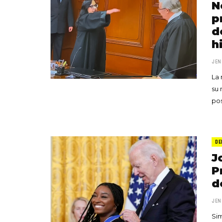
N
p
d
h
JEN
La 
su 
pos
DE
J
P
d
JEN
Sim