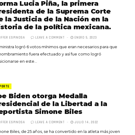
orma Lucia Piña, la primera
residenta de la Suprema Corte
e la Justicia de la Nación en la
istoria de la política mexicana.
IFFER ESPINOSA
LEAVE A COMMENT
ENERO 5, 2023
ministra logró 6 votos mínimos que eran necesarios para que
nombramiento fuera efectuado y así fue como logró
icionarse en este…
PORTE
oe Biden otorga Medalla
residencial de la Libertad a la
eportista Simone Biles
IFFER ESPINOSA
LEAVE A COMMENT
JULIO 14, 2022
one Biles, de 25 años, se ha convertido en la atleta más joven