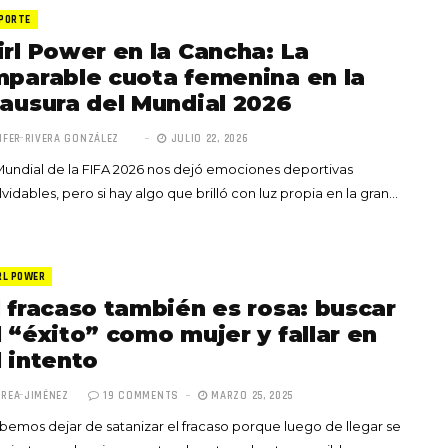
PORTE
irl Power en la Cancha: La
mparable cuota femenina en la
lausura del Mundial 2026
IFER RIVERA GONZÁLEZ
JULIO 22, 2026
Totó la Momposina: el
Mundial de la FIFA 2026 nos dejó emociones deportivas
adiós a la gran
lvidables, pero si hay algo que brilló con luz propia en la gran…
cantadora que llevó la
raíces colombianas al
mundo a través de su
tas», el nuevo
música
RL POWER
llo de Hendrix y
l fracaso también es rosa: buscar
MAYO 21, 2026
un himno por la
l “éxito” como mujer y fallar en
de las mujeres
l intento
A COMMENT
FEBRERO 16, 2023
REA JIMÉNEZ
19 COMMENTS
MARZO 25, 2025
emos dejar de satanizar el fracaso porque luego de llegar se