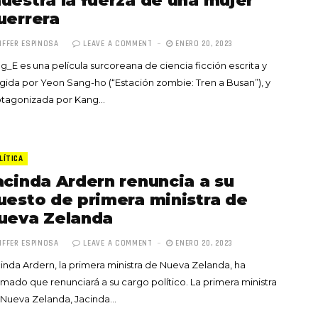
uestra la fuerza de una mujer
uerrera
IFFER ESPINOSA
LEAVE A COMMENT
ENERO 20, 2023
g_E es una película surcoreana de ciencia ficción escrita y
igida por Yeon Sang-ho (“Estación zombie: Tren a Busan”), y
otagonizada por Kang…
LÍTICA
acinda Ardern renuncia a su
uesto de primera ministra de
ueva Zelanda
IFFER ESPINOSA
LEAVE A COMMENT
ENERO 20, 2023
inda Ardern, la primera ministra de Nueva Zelanda, ha
rmado que renunciará a su cargo político. La primera ministra
 Nueva Zelanda, Jacinda…