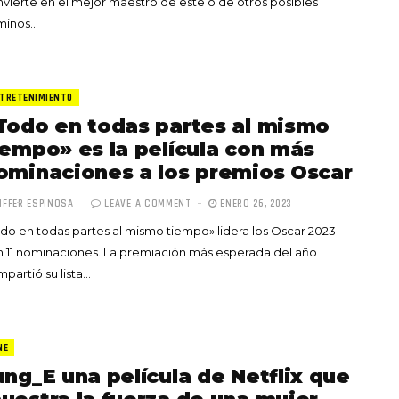
vierte en el mejor maestro de este o de otros posibles
minos…
TRETENIMIENTO
Todo en todas partes al mismo
iempo» es la película con más
ominaciones a los premios Oscar
IFFER ESPINOSA
LEAVE A COMMENT
ENERO 26, 2023
do en todas partes al mismo tiempo» lidera los Oscar 2023
 11 nominaciones. La premiación más esperada del año
partió su lista…
NE
ung_E una película de Netflix que