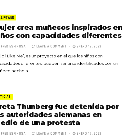
RL POWER
ujer crea muñecos inspirados en
iños con capacidades diferentes
IFFER ESPINOSA
LEAVE A COMMENT
ENERO 19, 2023
Doll Like Me’, es un proyecto en el que los niños con
acidades diferentes, pueden sentirse identificados con un
ñeco hecho a…
TICIAS
reta Thunberg fue detenida por
as autoridades alemanas en
edio de una protesta
IFFER ESPINOSA
LEAVE A COMMENT
ENERO 17, 2023