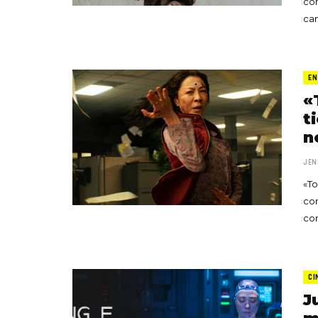
con
ca
EN
«
t
n
JEN
«To
con
com
CI
J