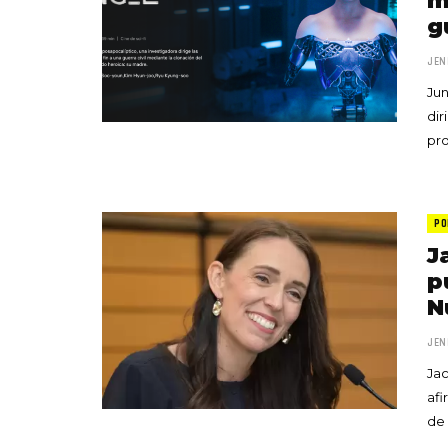
m
g
JEN
Jun
dir
pr
PO
J
p
N
JEN
Jac
afi
de