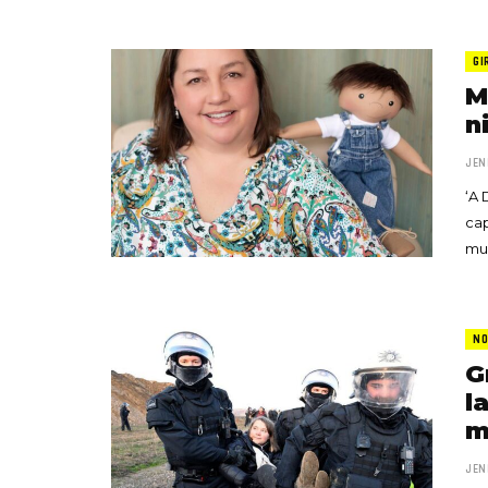
GI
M
n
JEN
‘A 
cap
mu
NO
G
l
m
JEN