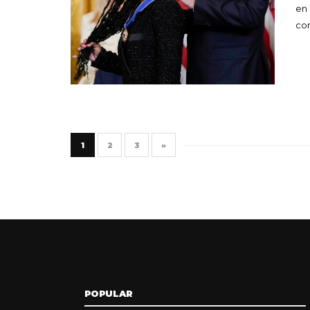
en 
co
1
2
3
»
POPULAR