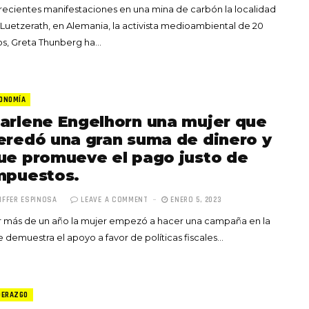
recientes manifestaciones en una mina de carbón la localidad
Luetzerath, en Alemania, la activista medioambiental de 20
s, Greta Thunberg ha…
ONOMÍA
arlene Engelhorn una mujer que
eredó una gran suma de dinero y
ue promueve el pago justo de
mpuestos.
IFFER ESPINOSA
LEAVE A COMMENT
ENERO 5, 2023
 más de un año la mujer empezó a hacer una campaña en la
 demuestra el apoyo a favor de políticas fiscales…
DERAZGO