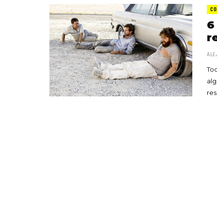
CO
6
r
ALE
Tod
alg
re
«Boni
senci
Goyo 
vida 
LEAVE 