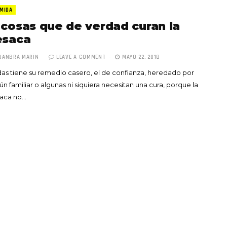
MIDA
 cosas que de verdad curan la
esaca
JANDRA MARÍN
LEAVE A COMMENT
MAYO 22, 2018
as tiene su remedio casero, el de confianza, heredado por
Totó la Momposina: el
ún familiar o algunas ni siquiera necesitan una cura, porque la
adiós a la gran
saca no…
cantadora que llevó la
raíces colombianas al
mundo a través de su
tas», el nuevo
música
llo de Hendrix y
MAYO 21, 2026
un himno por la
de las mujeres
A COMMENT
FEBRERO 16, 2023