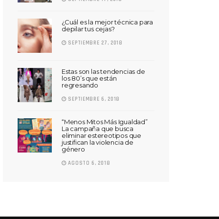
¿Cuál es la mejor técnica para
depilar tus cejas?
SEPTIEMBRE 27, 2018
Estas son las tendencias de
los 80’s que están
regresando
SEPTIEMBRE 6, 2018
“Menos Mitos Más Igualdad”
La campaña que busca
eliminar estereotipos que
justifican la violencia de
género
AGOSTO 6, 2018