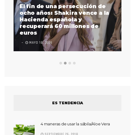
El fin de una persecución de
a
ocho años: Shakira vence a la
La
as
Hacienda española y
se
 a
recuperará 60 millones de
pr
euros
en
MAYO 18, 2026
L
ES TENDENCIA
4 maneras de usar la sábila/Aloe Vera
SEPTIEMBRE 26, 2018