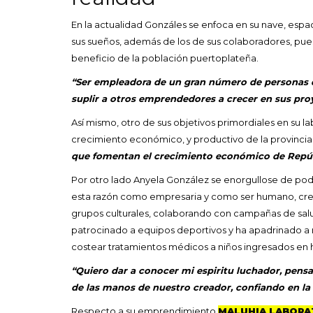
En la actualidad Gonzáles se enfoca en su nave, espa
sus sueños, además de los de sus colaboradores, pue
beneficio de la población puertoplateña.
“Ser empleadora de un gran número de personas qu
suplir a otros emprendedores a crecer en sus pro
Así mismo, otro de sus objetivos primordiales en su l
crecimiento económico, y productivo de la provincia
que fomentan el crecimiento económico de Repú
Por otro lado Anyela González se enorgullose de pod
esta razón como empresaria y como ser humano, crea 
grupos culturales, colaborando con campañas de salu
patrocinado a equipos deportivos y ha apadrinado a 
costear tratamientos médicos a niños ingresados en h
“Quiero dar a conocer mi espiritu luchador, pen
de las manos de nuestro creador, confiando en l
Respecto a su emprendimiento
MALUHIA LABORA