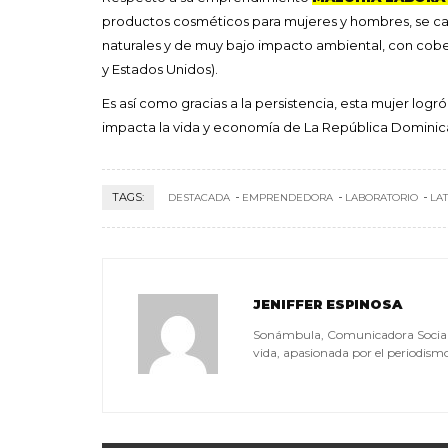
productos cosméticos para mujeres y hombres, se car
naturales y de muy bajo impacto ambiental, con cober
y Estados Unidos).
Es así como gracias a la persistencia, esta mujer logr
impacta la vida y economía de La República Dominic
TAGS:
DESTACADA
EMPRENDEDORA
LABORATORIO
LAT
JENIFFER ESPINOSA
Sonámbula, Comunicadora Social, a
vida, apasionada por el periodismo, 