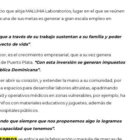
cio que aloja MALUHIA Laboratorios, lugar en el que se reúnen
s una de sus metas es generar a gran escala empleo en
e a través de su trabajo sustentan a su familia y poder
yecto de vida”
.
abor, es el crecimiento empresarial, que a su vez genera
 de Puerto Plata.
“Con esta inversión se generan impuestos
blica Dominicana”.
er abrir su corazón, y extender la mano a su comunidad, por
espacios para desarrollar labores altruistas, apadrinando
d y operativos médicos en zonas vulnerables, por ejemplo, ha
niños con materiales educativos y juguetes, además de
ospitales públicos.
sando que siempre que nos proponemos algo lo logramos
a capacidad que tenemos”.
TORIOS
se enfoca en la fabricación y maquila de marcas de