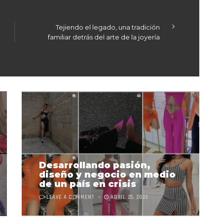
Tejiendo el legado, una tradición
familiar detrás del arte de la joyería
Desarrollando pasión,
diseño y negocio en medio
de un país en crisis
LEAVE A COMMENT
ABRIL 25, 2023