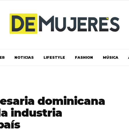
ER
NOTICIAS
LIFESTYLE
FASHION
MÚSICA
esaria dominicana
la industria
país