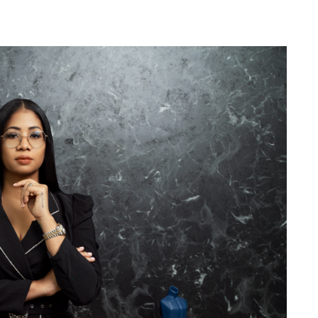
Totó la Momposina: el
adiós a la gran
cantadora que llevó la
raíces colombianas al
mundo a través de su
tas», el nuevo
música
llo de Hendrix y
MAYO 21, 2026