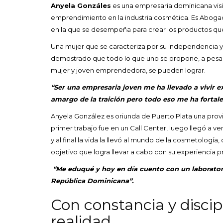
Anyela Gonzáles
es una empresaria dominicana visio
emprendimiento en la industria cosmética. Es Abogad
en la que se desempeña para crear los productos qu
Una mujer que se caracteriza por su independencia y 
demostrado que todo lo que uno se propone, a pesar
mujer y joven emprendedora, se pueden lograr.
“Ser una empresaria joven me ha llevado a vivir e
amargo de la traición pero todo eso me ha fortale
Anyela González es oriunda de Puerto Plata una prov
primer trabajo fue en un Call Center, luego llegó a ve
y al final la vida la llevó al mundo de la cosmetologí
objetivo que logra llevar a cabo con su experiencia pr
“Me eduqué y hoy en día cuento con un laborator
República Dominicana”.
Con constancia y discip
realidad