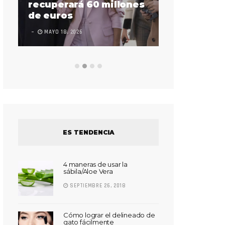
sorda en ac
recuperará 60 millones
Súper Bow
de euros
LEAVE A COMMEN
MAYO 18, 2026
ES TENDENCIA
4 maneras de usar la
sábila/Aloe Vera
SEPTIEMBRE 26, 2018
Cómo lograr el delineado de
gato fácilmente