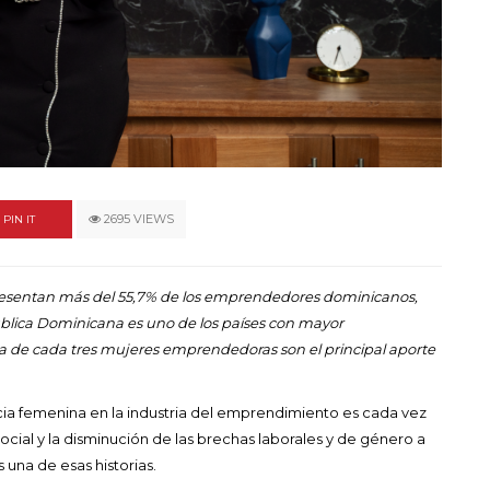
un himno por la
de las mujeres
A COMMENT
FEBRERO 16, 2023
2695 VIEWS
PIN IT
resentan más del 55,7% de los emprendedores dominicanos,
ública Dominicana es uno de los países con mayor
 de cada tres mujeres emprendedoras son el principal aporte
ncia femenina en la industria del emprendimiento es cada vez
ocial y la disminución de las brechas laborales y de género a
 una de esas historias.