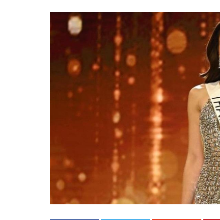
«Boni
senci