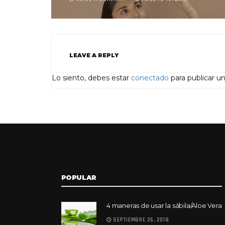
LEAVE A REPLY
Lo siento, debes estar
conectado
para publicar u
POPULAR
4 maneras de usar la sábila/Aloe Vera
SEPTIEMBRE 26, 2018