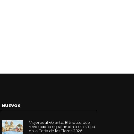
NUEVOS
Mujeres al Volante: El tributo que
revoluciona el patrimonio e historia
en la Feria de las Flores 2026