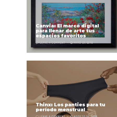
Canvia: El marco digital
para llenar de arte tus
espacios favoritos
LEAVE A COMMENT
MAYO 21, 2018
Thinx: Los panties para tu
período menstrual
LEAVE A COMMENT
AGOSTO 16, 2018