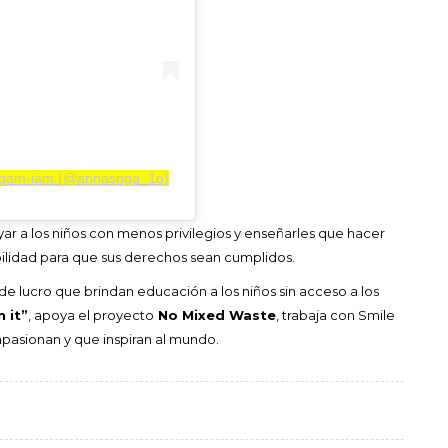
angam-iam (@annasnga_1o)
 a los niños con menos privilegios y enseñarles que hacer
ibilidad para que sus derechos sean cumplidos.
 lucro que brindan educación a los niños sin acceso a los
n it”
, apoya el proyecto
No Mixed Waste
, trabaja con Smile
 apasionan y que inspiran al mundo.