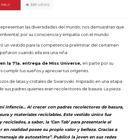
un himno por la
3081 VIEWS
PIN IT
de las mujeres
A COMMENT
FEBRERO 16, 2023
e representan las diversidades del mundo, nos demuestran que
, ambiental, por su consciencia y empatía con el mundo.
izó un vestido para la competencia preliminar del certamen
peñaron cuando ella era una niña.
 en la
71a. entrega de Miss Universe
,
en parte por su
cumplir tus sueños y apreciar tus orígenes.
ozos de latas y cristales de Swarovski. Inspirado en una etapa
 de sus padres quienes eran recolectores de basura. La pieza
 mi infancia… Al crecer con padres recolectores de basura,
ura y materiales reciclables. Este vestido único fue
eciclados, a saber, la ‘Can Tab’ para presentarle al
en realidad posee su propio valor y belleza. Gracias a
 mensaje de autoestima”. Publicó la joven en sus redes