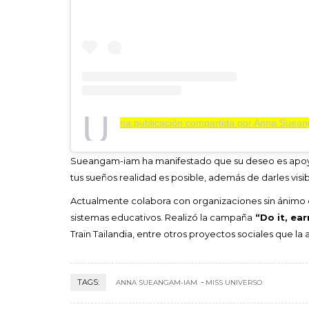
U
na publicación compartida por Anna Sue
Sueangam-iam ha manifestado que su deseo es apoyar
tus sueños realidad es posible, además de darles vis
Actualmente colabora con organizaciones sin ánimo de
sistemas educativos. Realizó la campaña
“Do it, ear
Train Tailandia, entre otros proyectos sociales que la
TAGS:
ANNA SUEANGAM-IAM
MISS UNIVERSO