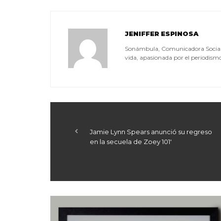
JENIFFER ESPINOSA
Sonámbula, Comunicadora Social, a
vida, apasionada por el periodismo, 
Jamie Lynn Spears anunció su regreso
en la secuela de Zoey 101′