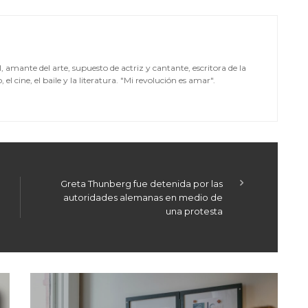
mante del arte, supuesto de actriz y cantante, escritora de la
el cine, el baile y la literatura. "Mi revolución es amar".
Greta Thunberg fue detenida por las
autoridades alemanas en medio de
una protesta