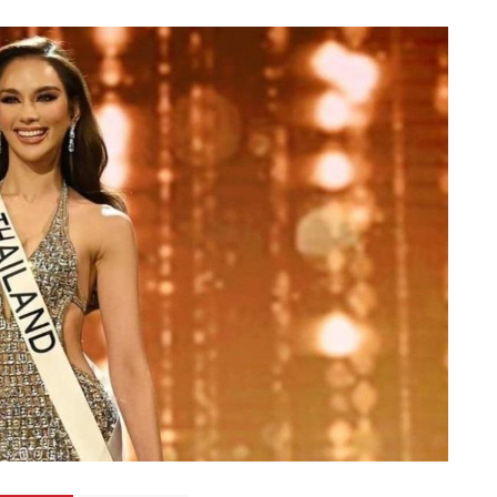
Totó la Momposina: el
adiós a la gran
cantadora que llevó la
raíces colombianas al
mundo a través de su
tas», el nuevo
música
llo de Hendrix y
MAYO 21, 2026