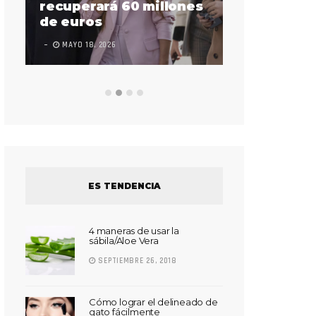
sorda en ac
recuperará 60 millones
Súper Bow
de euros
LEAVE A COMMEN
MAYO 18, 2026
ES TENDENCIA
4 maneras de usar la
sábila/Aloe Vera
SEPTIEMBRE 26, 2018
Cómo lograr el delineado de
gato fácilmente