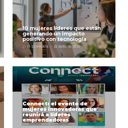
10 mujeres líderes que están
generando un impacto
positivo con tecnología
23 COMMENTS
ABRIL 10, 2025
Connect: el evento de
mujeres innovadoras que
reunirá a líderes
emprendedoras
LEAVE A COMMENT
AGOSTO 10, 2022