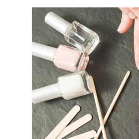
«Boni
senci