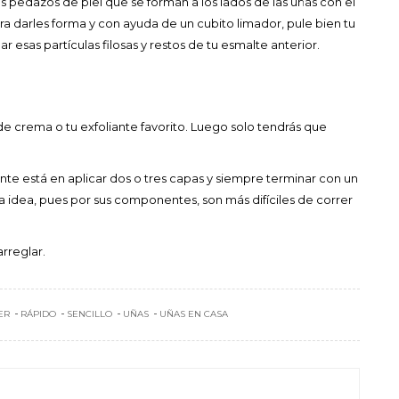
 pedazos de piel que se forman a los lados de las uñas con el
ara darles forma y con ayuda de un cubito limador, pule bien tu
r esas partículas filosas y restos de tu esmalte anterior.
de crema o tu exfoliante favorito. Luego solo tendrás que
nte está en aplicar dos o tres capas y siempre terminar con un
a idea, pues por sus componentes, son más difíciles de correr
arreglar.
ER
RÁPIDO
SENCILLO
UÑAS
UÑAS EN CASA