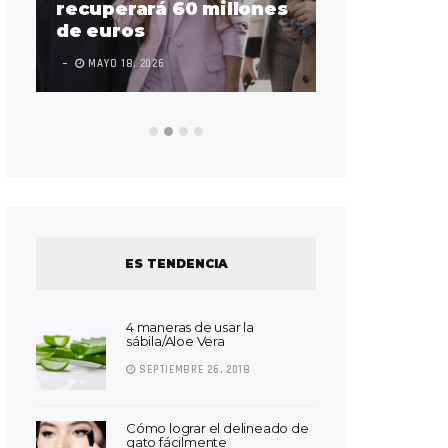
sorda en ac
recuperará 60 millones
Súper Bow
de euros
LEAVE A COMMEN
MAYO 18, 2026
ES TENDENCIA
4 maneras de usar la
sábila/Aloe Vera
SEPTIEMBRE 26, 2018
Cómo lograr el delineado de
gato fácilmente