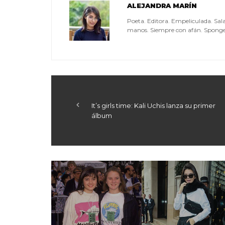
ALEJANDRA MARÍN
Poeta. Editora. Empeliculada. Sala
manos. Siempre con afán. Sponge 
It’s girls time: Kali Uchis lanza su primer
álbum