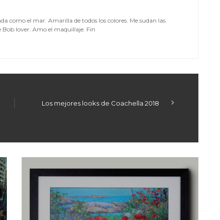
da como el mar. Amarilla de todos los colores. Me sudan las
Bob lover. Amo el maquillaje. Fin
Los mejores looks de Coachella 2018