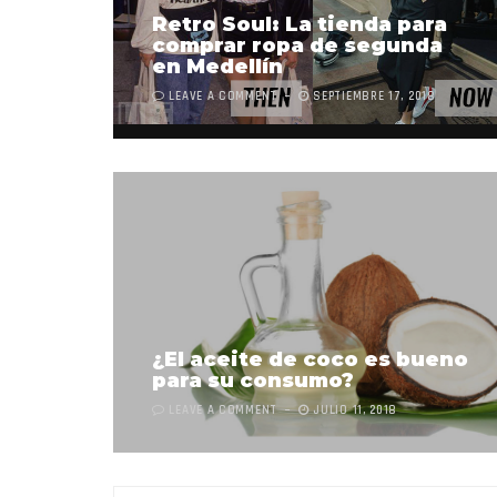
Retro Soul: La tienda para
comprar ropa de segunda
en Medellín
LEAVE A COMMENT
SEPTIEMBRE 17, 2018
¿El aceite de coco es bueno
para su consumo?
LEAVE A COMMENT
JULIO 11, 2018