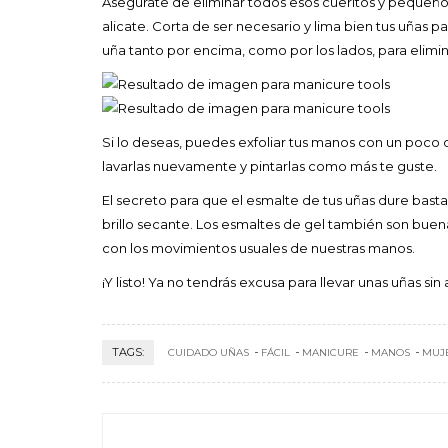
Asegúrate de eliminar todos esos cueritos y pequeños
alicate. Corta de ser necesario y lima bien tus uñas p
uña tanto por encima, como por los lados, para elimina
Si lo deseas, puedes exfoliar tus manos con un poco 
lavarlas nuevamente y pintarlas como más te guste.
El secreto para que el esmalte de tus uñas dure basta
brillo secante. Los esmaltes de gel también son buen
con los movimientos usuales de nuestras manos.
¡Y listo! Ya no tendrás excusa para llevar unas uñas sin 
TAGS:
CUIDADO UÑAS
FÁCIL
MANICURE
MANOS
MUJ