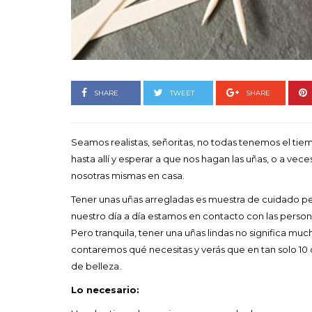
Goyo 
vida 
LEAVE 
SHARE
TWEET
SHARE
Seamos realistas, señoritas, no todas tenemos el tiemp
hasta allí y esperar a que nos hagan las uñas, o a ve
nosotras mismas en casa.
Tener unas uñas arregladas es muestra de cuidado per
nuestro día a día estamos en contacto con las person
Pero tranquila, tener una uñas lindas no significa muc
contaremos qué necesitas y verás que en tan solo 10 o
de belleza.
Lo necesario: