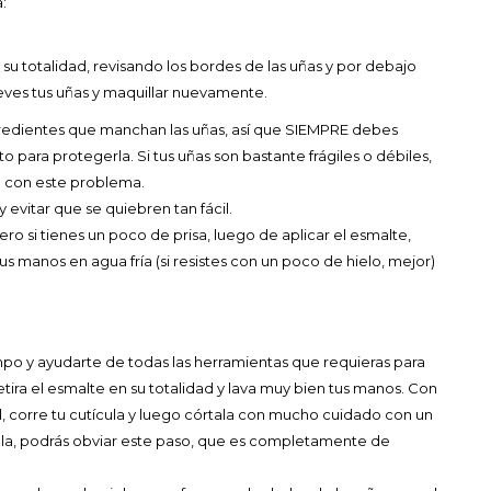
:
 su totalidad, revisando los bordes de las uñas y por debajo
eves tus uñas y maquillar nuevamente.
edientes que manchan las uñas, así que SIEMPRE debes
o para protegerla. Si tus uñas son bastante frágiles o débiles,
e con este problema.
 evitar que se quiebren tan fácil.
o si tienes un poco de prisa, luego de aplicar el esmalte,
 manos en agua fría (si resistes con un poco de hielo, mejor)
po y ayudarte de todas las herramientas que requieras para
etira el esmalte en su totalidad y lava muy bien tus manos. Con
l, corre tu cutícula y luego córtala con mucho cuidado con un
ícula, podrás obviar este paso, que es completamente de