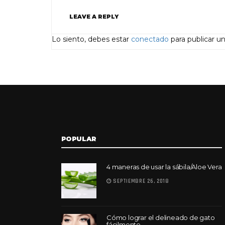
LEAVE A REPLY
Lo siento, debes estar
conectado
para publicar u
POPULAR
4 maneras de usar la sábila/Aloe Vera
SEPTIEMBRE 26, 2018
Cómo lograr el delineado de gato
fácilmente