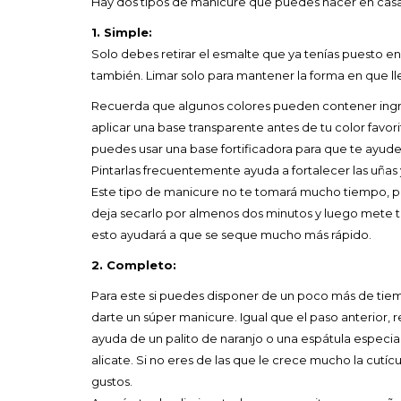
Hay dos tipos de manicure que puedes hacer en casa
1. Simple:
Solo debes retirar el esmalte que ya tenías puesto en
también. Limar solo para mantener la forma en que ll
Recuerda que algunos colores pueden contener ingr
aplicar una base transparente antes de tu color favorit
puedes usar una base fortificadora para que te ayud
Pintarlas frecuentemente ayuda a fortalecer las uñas y
Este tipo de manicure no te tomará mucho tiempo, per
deja secarlo por almenos dos minutos y luego mete tus
esto ayudará a que se seque mucho más rápido.
2. Completo:
Para este si puedes disponer de un poco más de tiem
darte un súper manicure. Igual que el paso anterior, r
ayuda de un palito de naranjo o una espátula especia
alicate. Si no eres de las que le crece mucho la cut
gustos.