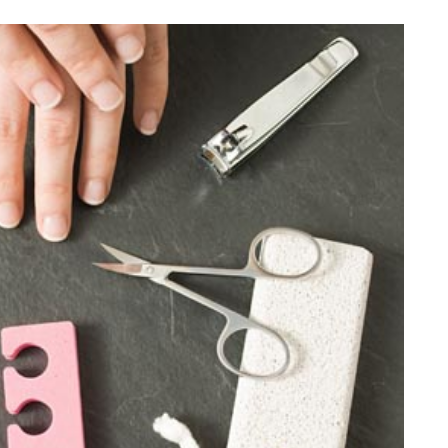
Totó la Momposina: el
adiós a la gran
cantadora que llevó la
raíces colombianas al
mundo a través de su
tas», el nuevo
música
llo de Hendrix y
MAYO 21, 2026