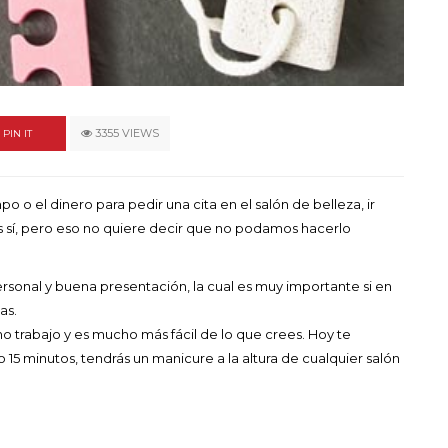
un himno por la
de las mujeres
A COMMENT
FEBRERO 16, 2023
3355 VIEWS
PIN IT
o o el dinero para pedir una cita en el salón de belleza, ir
ces sí, pero eso no quiere decir que no podamos hacerlo
sonal y buena presentación, la cual es muy importante si en
as.
ho trabajo y es mucho más fácil de lo que crees. Hoy te
 15 minutos, tendrás un manicure a la altura de cualquier salón