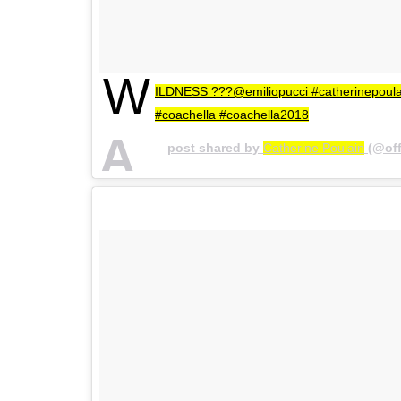
W
ILDNESS ???@emiliopucci #catherinepoulai
#coachella #coachella2018
A
post shared by
Catherine Poulain
(@off