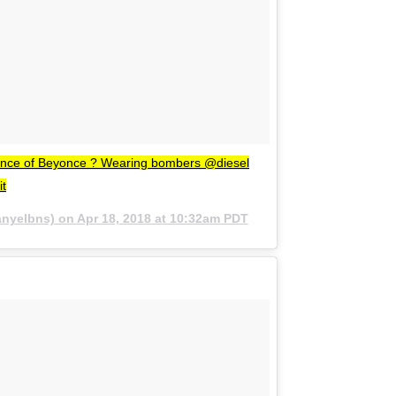
mance of Beyonce ? Wearing bombers @diesel
it
nyelbns) on
Apr 18, 2018 at 10:32am PDT