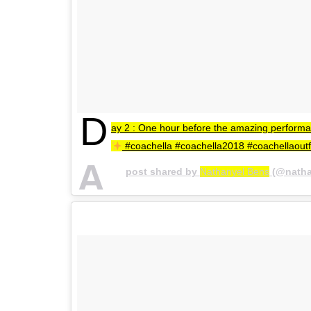
D
ay 2 : One hour before the amazing perfor
#coachella #coachella2018 #coachellaoutf
A
post shared by
Nathanyel Bens
(@natha