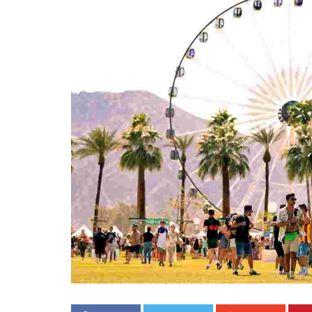
«Boni
senci