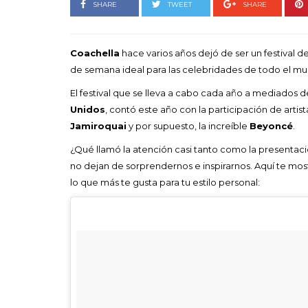
Goyo 
SHARE
TWEET
SHARE
vida 
LEAVE 
Coachella
hace varios años dejó de ser un festival 
de semana ideal para las celebridades de todo el m
El festival que se lleva a cabo cada año a mediados de
Unidos
, contó este año con la participación de arti
Jamiroquai
y por supuesto, la increíble
Beyoncé
.
¿Qué llamó la atención casi tanto como la presentac
no dejan de sorprendernos e inspirarnos. Aquí te mos
lo que más te gusta para tu estilo personal: