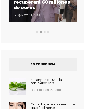
sorda en ac
recuperará 60 millones
Súper Bow
de euros
LEAVE A COMMEN
MAYO 18, 2026
ES TENDENCIA
4 maneras de usar la
sábila/Aloe Vera
SEPTIEMBRE 26, 2018
Cómo lograr el delineado de
gato fácilmente