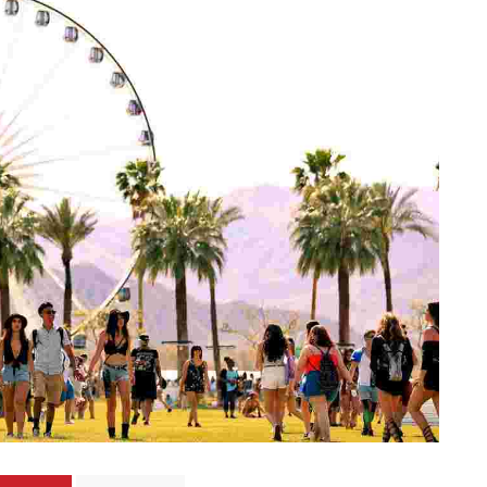
Totó la Momposina: el
adiós a la gran
cantadora que llevó la
raíces colombianas al
mundo a través de su
tas», el nuevo
música
llo de Hendrix y
MAYO 21, 2026