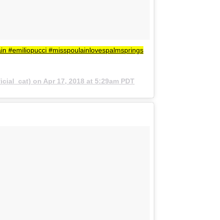
n #emiliopucci #misspoulainlovespalmsprings
icial_cat) on
Apr 17, 2018 at 5:29am PDT