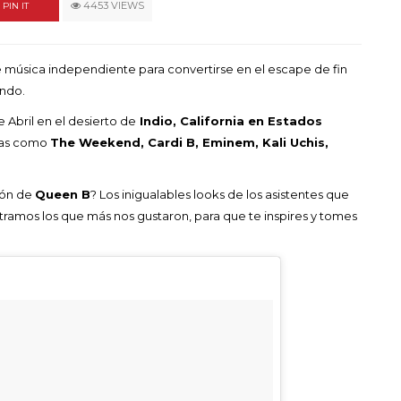
un himno por la
4453 VIEWS
PIN IT
de las mujeres
A COMMENT
FEBRERO 16, 2023
de música independiente para convertirse en el escape de fin
undo.
 Abril en el desierto de
Indio, California en Estados
stas como
The Weekend, Cardi B, Eminem, Kali Uchis,
ión de
Queen B
? Los inigualables looks de los asistentes que
tramos los que más nos gustaron, para que te inspires y tomes