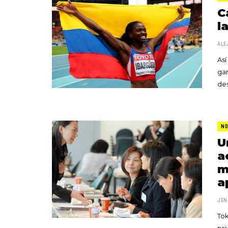
C
l
ALE
Así
ga
des
NO
U
a
m
a
JEN
Tok
pri