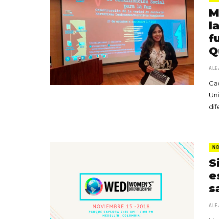
M
l
f
Q
ALE
Cad
Uni
dif
NO
S
e
s
ALE