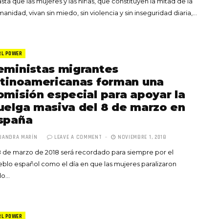
sta que las mujeres y las niñas, que constituyen la mitad de la
anidad, vivan sin miedo, sin violencia y sin inseguridad diaria,…
RL POWER
eministas migrantes
atinoamericanas forman una
omisión especial para apoyar la
uelga masiva del 8 de marzo en
spaña
JANDRA MARÍN
LEAVE A COMMENT
NOVIEMBRE 1, 2018
8 de marzo de 2018 será recordado para siempre por el
blo español como el día en que las mujeres paralizaron
do…
RL POWER