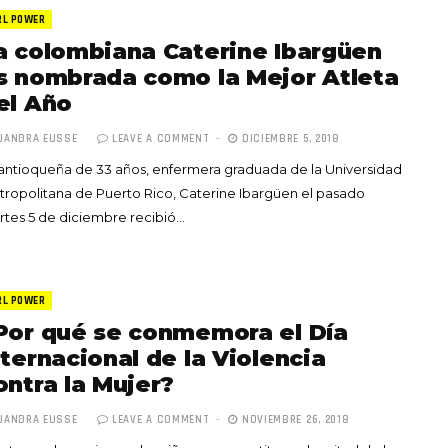
RL POWER
a colombiana Caterine Ibargüen
s nombrada como la Mejor Atleta
el Año
JANDRA EUSSE
LEAVE A COMMENT
DICIEMBRE 5, 2018
Totó la Momposina: el
antioqueña de 33 años, enfermera graduada de la Universidad
adiós a la gran
ropolitana de Puerto Rico, Caterine Ibargüen el pasado
cantadora que llevó la
tes 5 de diciembre recibió…
raíces colombianas al
mundo a través de su
tas», el nuevo
música
llo de Hendrix y
RL POWER
MAYO 21, 2026
un himno por la
Por qué se conmemora el Día
de las mujeres
nternacional de la Violencia
A COMMENT
FEBRERO 16, 2023
ontra la Mujer?
JANDRA EUSSE
LEAVE A COMMENT
NOVIEMBRE 26, 2018