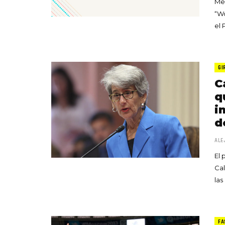
Med
“Wo
el 
GI
C
q
i
d
ALE
El
Cal
las
FA