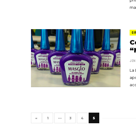
man
GI
C
“
JEN
La 
apo
ac
«
1
···
3
4
5