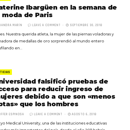
aterine Ibargüen en la semana de
a moda de Paris
JANDRA MARÍN
LEAVE A COMMENT
SEPTIEMBRE 30, 2018
 es. Nuestra querida atleta, la mujer de las piernas voladoras y
nadora de medallas de oro sorprendió al mundo entero
filando en…
TICIAS
niversidad falsificó pruebas de
cceso para reducir ingreso de
ujeres debido a que son «menos
ptas» que los hombres
IFFER ESPINOSA
LEAVE A COMMENT
AGOSTO 6, 2018
yo Medical University, una de las instituciones educativas
vadas más importantes del país, desde el año 2011 habría