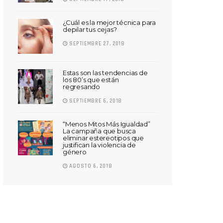
¿Cuál es la mejor técnica para
depilar tus cejas?
SEPTIEMBRE 27, 2018
Estas son las tendencias de
los 80’s que están
regresando
SEPTIEMBRE 6, 2018
“Menos Mitos Más Igualdad”
La campaña que busca
eliminar estereotipos que
justifican la violencia de
género
AGOSTO 6, 2018