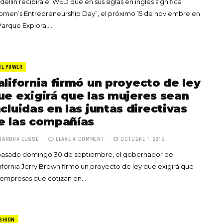
ellín recibirá el WED que en sus siglas en inglés significa
men’s Entrepreneurship Day”, el próximo 15 de noviembre en
Parque Explora,…
RL POWER
alifornia firmó un proyecto de ley
ue exigirá que las mujeres sean
ncluidas en las juntas directivas
e las compañías
JANDRA EUSSE
LEAVE A COMMENT
OCTUBRE 1, 2018
 pasado domingo 30 de septiembre, el gobernador de
ifornia Jerry Brown firmó un proyecto de ley que exigirá que
 empresas que cotizan en…
SHION