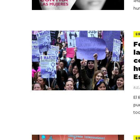
«Ha
hum
GI
F
l
c
h
E
ALE
El 
pue
to
GI