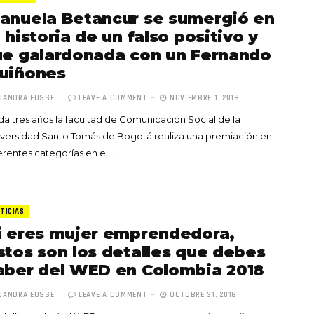
anuela Betancur se sumergió en
a historia de un falso positivo y
ue galardonada con un Fernando
uiñones
JANDRA EUSSE
LEAVE A COMMENT
NOVIEMBRE 1, 2018
a tres años la facultad de Comunicación Social de la
versidad Santo Tomás de Bogotá realiza una premiación en
erentes categorías en el…
TICIAS
i eres mujer emprendedora,
stos son los detalles que debes
aber del WED en Colombia 2018
JANDRA EUSSE
LEAVE A COMMENT
OCTUBRE 31, 2018