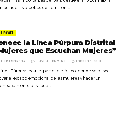
ipulado las pruebas de admisión,…
RL POWER
onoce la Línea Púrpura Distrital
Mujeres que Escuchan Mujeres”
IFFER ESPINOSA
LEAVE A COMMENT
AGOSTO 1, 2018
Línea Púrpura es un espacio telefónico, donde se busca
yar el estado emocional de las mujeres y hacer un
ompañamiento para que…