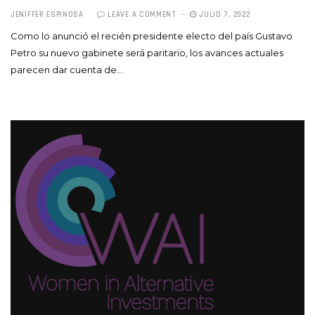
JENIFFER ESPINOSA
LEAVE A COMMENT
JULIO 7, 2022
Como lo anunció el recién presidente electo del país Gustavo
Petro su nuevo gabinete será paritario, los avances actuales
parecen dar cuenta de…